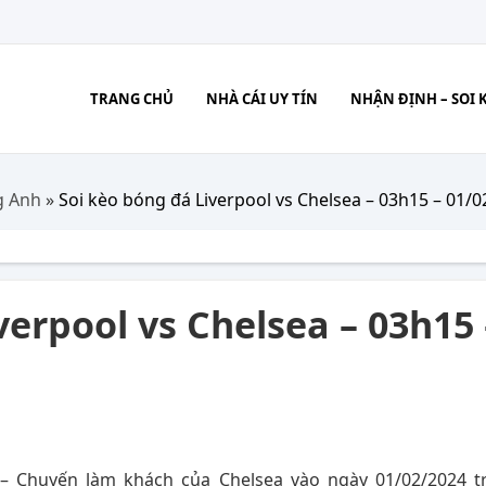
TRANG CHỦ
NHÀ CÁI UY TÍN
NHẬN ĐỊNH – SOI 
g Anh
»
Soi kèo bóng đá Liverpool vs Chelsea – 03h15 – 01/
verpool vs Chelsea – 03h15 
– Chuyến làm khách của Chelsea vào ngày 01/02/2024 t