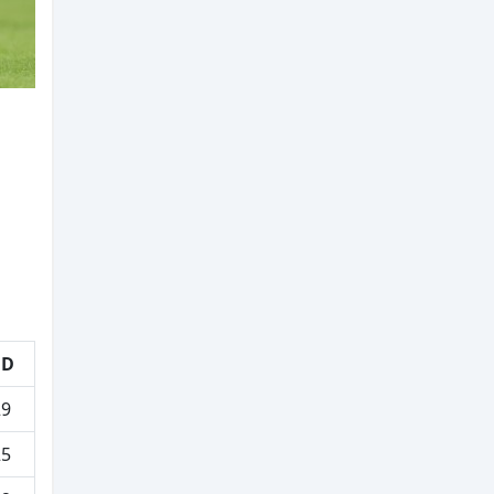
GD
29
25