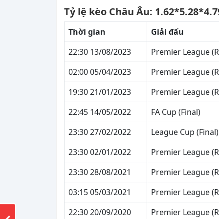
Tỷ lệ kèo Châu Âu: 1.62*5.28*4.7
Thời gian
Giải đấu
22:30 13/08/2023
Premier League (R
02:00 05/04/2023
Premier League (R
19:30 21/01/2023
Premier League (R
22:45 14/05/2022
FA Cup (Final)
23:30 27/02/2022
League Cup (Final)
23:30 02/01/2022
Premier League (R
23:30 28/08/2021
Premier League (R
03:15 05/03/2021
Premier League (R
22:30 20/09/2020
Premier League (R