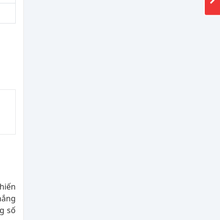
a
chiến
thắng
ng số