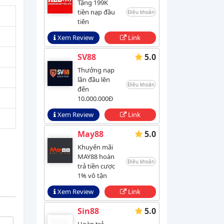
Tặng 199K
tiền nạp đầu
Điều khoản
tiên
Xem Review
Link
SV88
5.0
Thưởng nạp
lần đầu lên
Điều khoản
đến
10.000.000Đ
Xem Review
Link
May88
5.0
Khuyến mãi
MAY88 hoàn
Điều khoản
trả tiền cược
1% vô tận
Xem Review
Link
Sin88
5.0