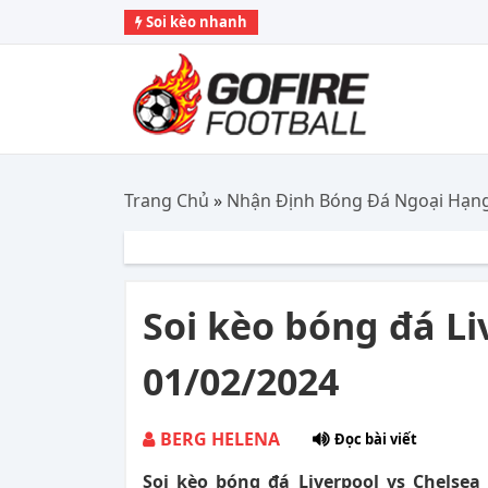
Soi kèo nhanh
Trang Chủ
»
Nhận Định Bóng Đá Ngoại Hạn
Soi kèo bóng đá Li
01/02/2024
BERG HELENA
Đọc bài viết
Soi kèo bóng đá Liverpool vs Chelsea