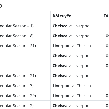
9
Đội tuyển
Tỷ
egular Season – 1)
Chelsea
vs Liverpool
egular Season – 8)
Chelsea
vs Liverpool
0
egular Season – 21)
Liverpool
vs Chelsea
0
Chelsea
vs Liverpool
0
Chelsea
vs Liverpool
0
egular Season – 21)
Chelsea
vs Liverpool
egular Season – 3)
Liverpool
vs Chelsea
egular Season – 29)
Liverpool
vs Chelsea
0
egular Season – 2)
Chelsea
vs Liverpool
0