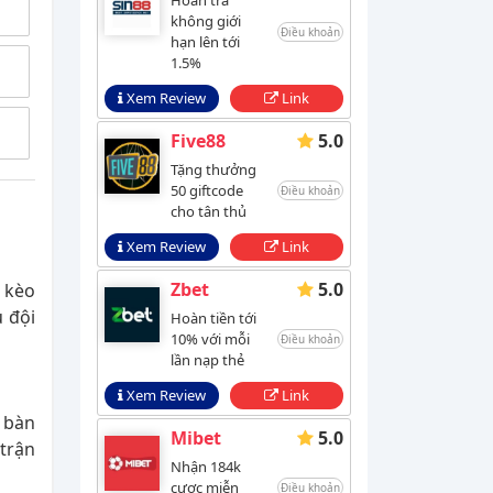
Hoàn trả
không giới
Điều khoản
hạn lên tới
1.5%
Xem Review
Link
Five88
5.0
Tặng thưởng
50 giftcode
Điều khoản
cho tân thủ
Xem Review
Link
Zbet
5.0
i kèo
u đội
Hoàn tiền tới
10% với mỗi
Điều khoản
lần nạp thẻ
Xem Review
Link
 bàn
Mibet
5.0
 trận
Nhận 184k
cược miễn
Điều khoản