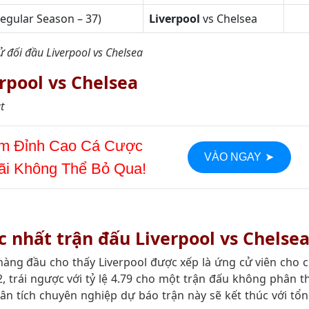
egular Season – 37)
Liverpool
vs Chelsea
ử đối đầu Liverpool vs Chelsea
rpool vs Chelsea
t
ệm Đỉnh Cao Cá Cược
VÀO NGAY
➤
ãi Không Thể Bỏ Qua!
c nhất trận đấu Liverpool vs Chelse
n hàng đầu cho thấy Liverpool được xếp là ứng cử viên cho 
62, trái ngược với tỷ lệ 4.79 cho một trận đấu không phân 
ân tích chuyên nghiệp dự báo trận này sẽ kết thúc với tổ