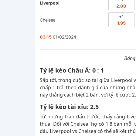
Liverpool
2.00
+1
Chelsea
1.95
03:15
01/02/2024
Bảng 
Tỷ lệ kèo Châu Á: 0 : 1
Sắp tới, trong cuộc so tài giữa Liverpool
chấp 1 trái theo đánh giá của những nhà c
này thắng cách biệt 2 bàn, với tỷ lệ cược 2
Tỷ lệ kèo tài xỉu: 2.5
Từ những trận đấu trước, thấy rằng Live
thua. Đối với Chelsea, họ có 1.8 bàn mỗi 
đấu Liverpool vs Chelsea có thể sẽ kết thú