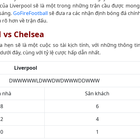
của Liverpool sẽ là một trong những trận cầu được mong
 sáng.
GoFireFootball
sẽ đưa ra các nhận định bóng đá chín
u rõ hơn về trận đấu.
l vs Chelsea
 hẹn sẽ là một cuộc so tài kịch tính, với những thông ti
dưới đây, cùng với tỷ lệ cược hấp dẫn nhất.
Liverpool
DWWWWWLDWWDWDWWWDDWWW
n nhà
Sân khách
8
6
2
4
0
1