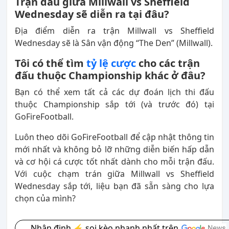
Trận đấu giữa Millwall vs Sheffield
Wednesday sẽ diễn ra tại đâu?
Địa điểm diễn ra trận Millwall vs Sheffield
Wednesday sẽ là Sân vận động “The Den” (Millwall).
Tôi có thể tìm
tỷ lệ cược
cho các trận
đấu thuộc Championship khác ở đâu?
Bạn có thể xem tất cả các dự đoán lịch thi đấu
thuộc Championship sắp tới (và trước đó) tại
GoFireFootball.
Luôn theo dõi GoFireFootball để cập nhật thông tin
mới nhất và không bỏ lỡ những diễn biến hấp dẫn
và cơ hội cá cược tốt nhất dành cho mỗi trận đấu.
Với cuộc chạm trán giữa Millwall vs Sheffield
Wednesday sắp tới, liệu bạn đã sẵn sàng cho lựa
chọn của mình?
Nhận định ⚡ soi kèo nhanh nhất trên