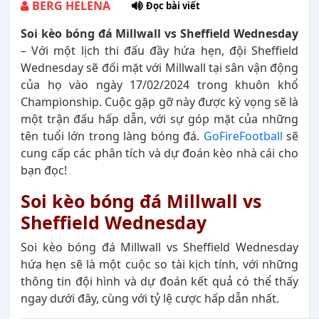
BERG HELENA
Đọc bài viết
Soi kèo bóng đá Millwall vs Sheffield Wednesday
– Với một lịch thi đấu đầy hứa hẹn, đội Sheffield
Wednesday sẽ đối mặt với Millwall tại sân vận động
của họ vào ngày 17/02/2024 trong khuôn khổ
Championship. Cuộc gặp gỡ này được kỳ vọng sẽ là
một trận đấu hấp dẫn, với sự góp mặt của những
tên tuổi lớn trong làng bóng đá.
GoFireFootball
sẽ
cung cấp các phân tích và dự đoán kèo nhà cái cho
bạn đọc!
Soi kèo bóng đá Millwall vs
Sheffield Wednesday
Soi kèo bóng đá Millwall vs Sheffield Wednesday
hứa hẹn sẽ là một cuộc so tài kịch tính, với những
thông tin đội hình và dự đoán kết quả có thể thấy
ngay dưới đây, cùng với tỷ lệ cược hấp dẫn nhất.