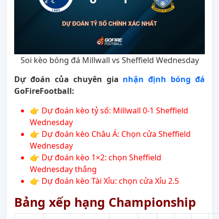
Soi kèo bóng đá Millwall vs Sheffield Wednesday
Dự đoán của chuyên gia
nhận định bóng đá
GoFireFootball:
👉 Dự đoán kèo tỷ số: Millwall 0-1 Sheffield
Wednesday
👉 Dự đoán kèo Châu Á: Chọn cửa Sheffield
Wednesday
👉 Dự đoán kèo 1×2: chọn Sheffield
Wednesday thắng
👉 Dự đoán kèo Tài Xỉu: chọn cửa Xỉu 2.5
Bảng xếp hạng Championship