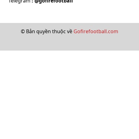
Telegram
: @gofirefootball
© Bản quyền thuộc về
Gofirefootball.com