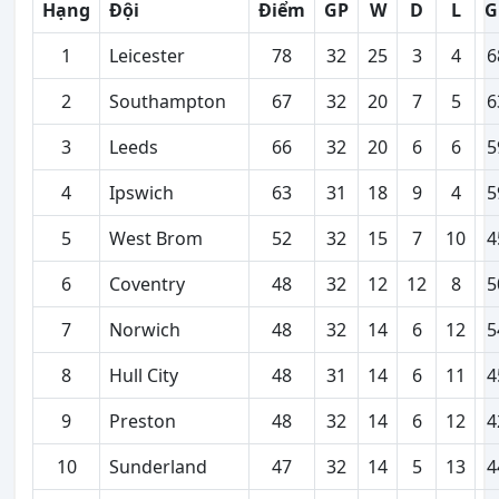
Hạng
Đội
Điểm
GP
W
D
L
G
1
Leicester
78
32
25
3
4
6
2
Southampton
67
32
20
7
5
6
3
Leeds
66
32
20
6
6
5
4
Ipswich
63
31
18
9
4
5
5
West Brom
52
32
15
7
10
4
6
Coventry
48
32
12
12
8
5
7
Norwich
48
32
14
6
12
5
8
Hull City
48
31
14
6
11
4
9
Preston
48
32
14
6
12
4
10
Sunderland
47
32
14
5
13
4