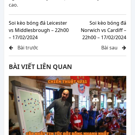
cao.
Soi kèo bóng đá Leicester
Soi kèo bóng đá
vs Middlesbrough – 22h00
Norwich vs Cardiff –
– 17/02/2024
22h00 – 17/02/2024
Bài trước
Bài sau
BÀI VIẾT LIÊN QUAN