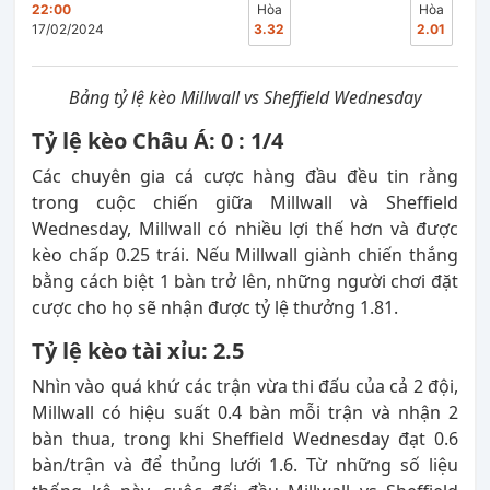
22:00
Hòa
Hòa
17/02/2024
3.32
2.01
Bảng tỷ lệ kèo Millwall vs Sheffield Wednesday
Tỷ lệ kèo Châu Á: 0 : 1/4
Các chuyên gia cá cược hàng đầu đều tin rằng
trong cuộc chiến giữa Millwall và Sheffield
Wednesday, Millwall có nhiều lợi thế hơn và được
kèo chấp 0.25 trái. Nếu Millwall giành chiến thắng
bằng cách biệt 1 bàn trở lên, những người chơi đặt
cược cho họ sẽ nhận được tỷ lệ thưởng 1.81.
Tỷ lệ kèo tài xỉu: 2.5
Nhìn vào quá khứ các trận vừa thi đấu của cả 2 đội,
Millwall có hiệu suất 0.4 bàn mỗi trận và nhận 2
bàn thua, trong khi Sheffield Wednesday đạt 0.6
bàn/trận và để thủng lưới 1.6. Từ những số liệu