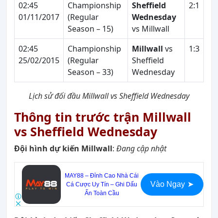
02:45
Championship
Sheffield
2:1
01/11/2017
(Regular
Wednesday
Season – 15)
vs Millwall
02:45
Championship
Millwall
vs
1:3
25/02/2015
(Regular
Sheffield
Season – 33)
Wednesday
Lịch sử đối đầu Millwall vs Sheffield Wednesday
Thông tin trước trận Millwall
vs Sheffield Wednesday
Đội hình dự kiến Millwall
:
Đang cập nhật
MAY88 – Đỉnh Cao Nhà Cái
Vào Ngay
➤
Cá Cược Uy Tín – Ghi Dấu
Ấn Toàn Cầu