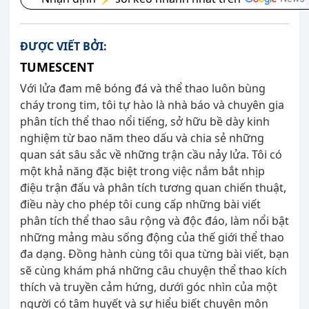
ĐƯỢC VIẾT BỞI:
TUMESCENT
Với lửa đam mê bóng đá và thể thao luôn bùng
cháy trong tim, tôi tự hào là nhà báo và chuyên gia
phân tích thể thao nổi tiếng, sở hữu bề dày kinh
nghiệm từ bao năm theo dấu và chia sẻ những
quan sát sâu sắc về những trận cầu nảy lửa. Tôi có
một khả năng đặc biệt trong việc nắm bắt nhịp
điệu trận đấu và phân tích tương quan chiến thuật,
điều này cho phép tôi cung cấp những bài viết
phân tích thể thao sâu rộng và độc đáo, làm nổi bật
những mảng màu sống động của thế giới thể thao
đa dạng. Đồng hành cùng tôi qua từng bài viết, bạn
sẽ cùng khám phá những câu chuyện thể thao kích
thích và truyền cảm hứng, dưới góc nhìn của một
người có tâm huyết và sự hiểu biết chuyên môn