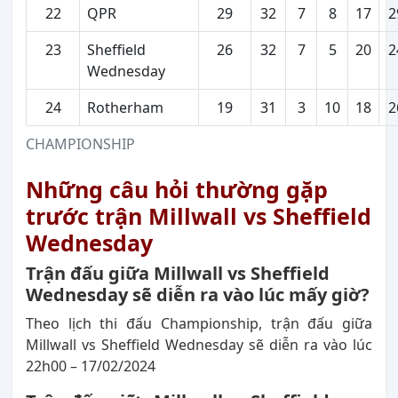
22
QPR
29
32
7
8
17
2
23
Sheffield
26
32
7
5
20
2
Wednesday
24
Rotherham
19
31
3
10
18
2
CHAMPIONSHIP
Những câu hỏi thường gặp
trước trận Millwall vs Sheffield
Wednesday
Trận đấu giữa Millwall vs Sheffield
Wednesday sẽ diễn ra vào lúc mấy giờ?
Theo lịch thi đấu Championship, trận đấu giữa
Millwall vs Sheffield Wednesday sẽ diễn ra vào lúc
22h00 – 17/02/2024