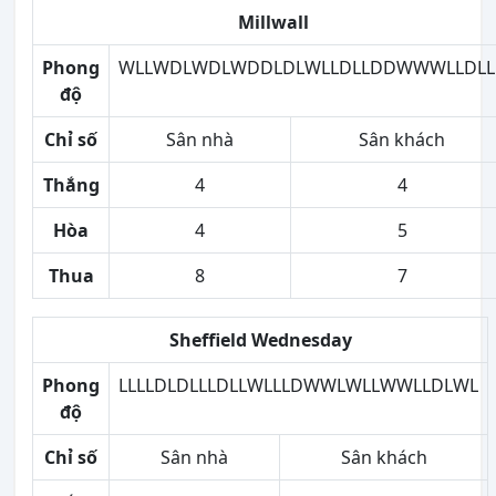
Millwall
Phong
WLLWDLWDLWDDLDLWLLDLLDDWWWLLDLL
độ
Chỉ số
Sân nhà
Sân khách
Thắng
4
4
Hòa
4
5
Thua
8
7
Sheffield Wednesday
Phong
LLLLDLDLLLDLLWLLLDWWLWLLWWLLDLWL
độ
Chỉ số
Sân nhà
Sân khách