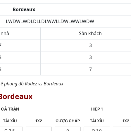
Bordeaux
LWDWLWDLDLLDLWWLLDWLWWLWDW
 nhà
Sân khách
7
3
3
3
3
7
kê phong độ Rodez vs Bordeaux
 Bordeaux
CẢ TRẬN
HIỆP 1
TÀI XỈU
1X2
CƯỢC CHẤP
TÀI XỈU
1X2
O 2.5
0
O 1.0