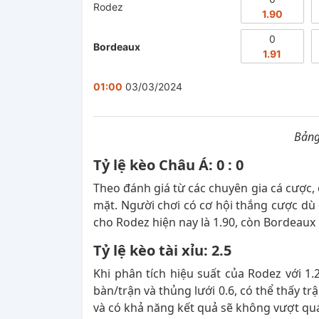
Rodez
1.90
0
Bordeaux
1.91
01:00
03/03/2024
Bảng
Tỷ lệ kèo Châu Á: 0 : 0
Theo đánh giá từ các chuyên gia cá cược,
mặt. Người chơi có cơ hội thắng cược dù đ
cho Rodez hiện nay là 1.90, còn Bordeaux l
Tỷ lệ kèo tài xỉu: 2.5
Khi phân tích hiệu suất của Rodez với 1.
bàn/trận và thủng lưới 0.6, có thể thấy tr
và có khả năng kết quả sẽ không vượt quá