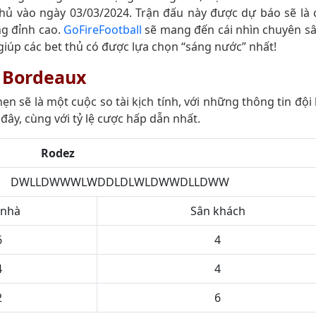
thủ vào ngày 03/03/2024. Trận đấu này được dự báo sẽ là 
g đỉnh cao.
GoFireFootball
sẽ mang đến cái nhìn chuyên sâ
giúp các bet thủ có được lựa chọn “sáng nước” nhất!
s Bordeaux
n sẽ là một cuộc so tài kịch tính, với những thông tin đội
đây, cùng với tỷ lệ cược hấp dẫn nhất.
Rodez
DWLLDWWWLWDDLDLWLDWWDLLDWW
 nhà
Sân khách
6
4
4
4
2
6