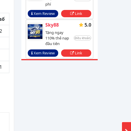
phí
Xem Review
Link
số
Sky88
5.0
2
Tặng ngay
110% thẻ nạp
Điều khoản
đầu tiên
Xem Review
Link
1