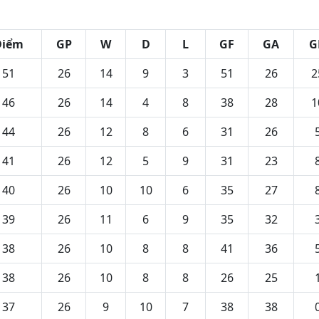
Điểm
GP
W
D
L
GF
GA
G
51
26
14
9
3
51
26
2
46
26
14
4
8
38
28
1
44
26
12
8
6
31
26
41
26
12
5
9
31
23
40
26
10
10
6
35
27
39
26
11
6
9
35
32
38
26
10
8
8
41
36
38
26
10
8
8
26
25
37
26
9
10
7
38
38