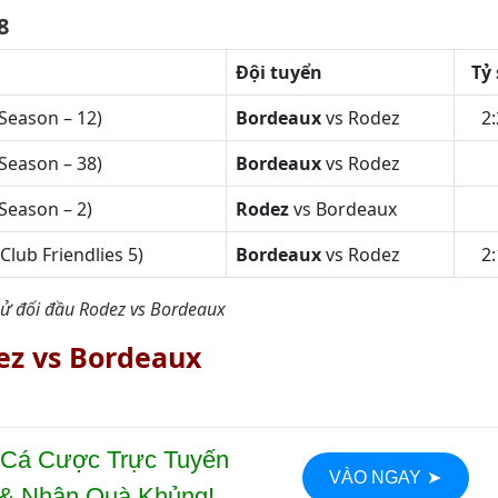
8
Đội tuyển
Tỷ 
 Season – 12)
Bordeaux
vs Rodez
2:
 Season – 38)
Bordeaux
vs Rodez
 Season – 2)
Rodez
vs Bordeaux
(Club Friendlies 5)
Bordeaux
vs Rodez
2:
sử đối đầu Rodez vs Bordeaux
ez vs Bordeaux
 Cá Cược Trực Tuyến
VÀO NGAY
➤
 & Nhận Quà Khủng!