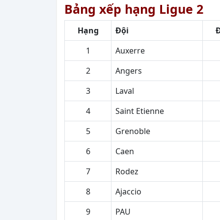
Bảng xếp hạng Ligue 2
Hạng
Đội
1
Auxerre
2
Angers
3
Laval
4
Saint Etienne
5
Grenoble
6
Caen
7
Rodez
8
Ajaccio
9
PAU