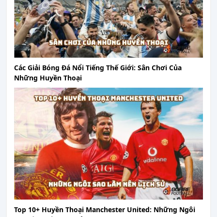
Các Giải Bóng Đá Nổi Tiếng Thế Giới: Sân Chơi Của
Những Huyền Thoại
Top 10+ Huyền Thoại Manchester United: Những Ngôi