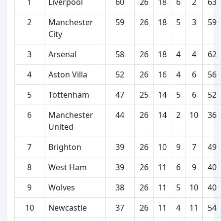
1
Liverpool
60
26
18
6
2
63
2
Manchester
59
26
18
5
3
59
City
3
Arsenal
58
26
18
4
4
62
4
Aston Villa
52
26
16
4
6
56
5
Tottenham
47
25
14
5
6
52
6
Manchester
44
26
14
2
10
36
United
7
Brighton
39
26
10
9
7
49
8
West Ham
39
26
11
6
9
40
9
Wolves
38
26
11
5
10
40
10
Newcastle
37
26
11
4
11
54