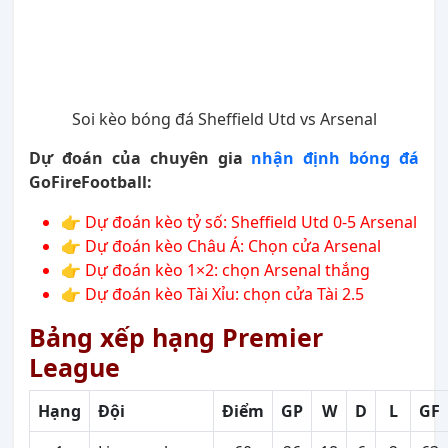
Soi kèo bóng đá Sheffield Utd vs Arsenal
Dự đoán của chuyên gia
nhận định bóng đá
GoFireFootball:
👉 Dự đoán kèo tỷ số: Sheffield Utd 0-5 Arsenal
👉 Dự đoán kèo Châu Á: Chọn cửa Arsenal
👉 Dự đoán kèo 1×2: chọn Arsenal thắng
👉 Dự đoán kèo Tài Xỉu: chọn cửa Tài 2.5
Bảng xếp hạng Premier
League
Hạng
Đội
Điểm
GP
W
D
L
GF