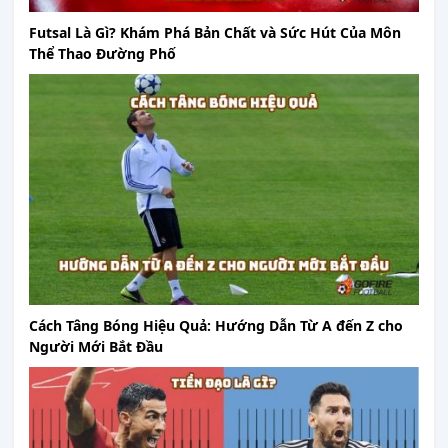
Futsal Là Gì? Khám Phá Bản Chất và Sức Hút Của Môn
Thể Thao Đường Phố
Cách Tâng Bóng Hiệu Quả: Hướng Dẫn Từ A đến Z cho
Người Mới Bắt Đầu