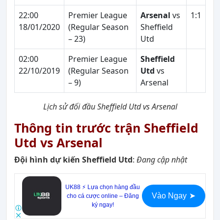
22:00
Premier League
Arsenal
vs
1:1
18/01/2020
(Regular Season
Sheffield
– 23)
Utd
02:00
Premier League
Sheffield
22/10/2019
(Regular Season
Utd
vs
– 9)
Arsenal
Lịch sử đối đầu Sheffield Utd vs Arsenal
Thông tin trước trận Sheffield
Utd vs Arsenal
Đội hình dự kiến Sheffield Utd
:
Đang cập nhật
UK88 ⚡️ Lựa chọn hàng đầu
Vào Ngay
➤
cho cá cược online – Đăng
ký ngay!