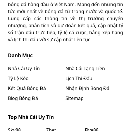
bóng đá hàng đầu ở Việt Nam. Mang đến những tin
tức mới nhất về bóng đá từ trong nước và quốc tế.
Cung cấp các thông tin về thị trường chuyển
nhượng, phân tích và dự đoán kết quả, cập nhật tỷ
số trận đấu trực tiếp, tỷ lệ cá cược, bảng xếp hạng
và lịch thi đấu với sự cập nhật liên tục.
Danh Mục
Nhà Cái Uy Tín
Nhà Cái Tặng Tiền
Tỷ Lệ Kèo
Lịch Thi Đấu
Kết Quả Bóng Đá
Nhận Định Bóng Đá
Blog Bóng Đá
Sitemap
Top Nhà Cái Uy Tín
Sky88
Zbet
Five88