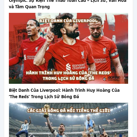
Olympic: Sự Kiện Thể Thao Toàn Cầu – Lịch Sử, Văn Hóa
và Tầm Quan Trọng
Biệt Danh Của Liverpool: Hành Trình Huy Hoàng Của
‘The Reds’ Trong Lịch Sử Bóng Đá