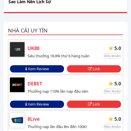
Sao Làm Nên Lịch Sử
NHÀ CÁI UY TÍN
UK88
5.0
Siêu thưởng 18.8% thứ 6 hàng tuần
Điều khoản
Xem Review
Link
DEBET
5.0
Thưởng nạp 110% lần nạp đầu tiên
Điều khoản
Xem Review
Link
8Live
5.0
Thưởng nạp lần đầu lên đến 100K!
Điều khoản