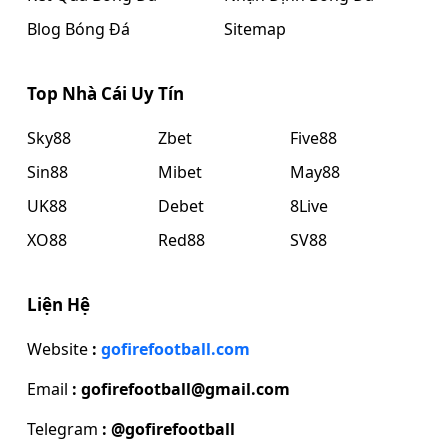
Blog Bóng Đá
Sitemap
Top Nhà Cái Uy Tín
Sky88
Zbet
Five88
Sin88
Mibet
May88
UK88
Debet
8Live
XO88
Red88
SV88
Liện Hệ
Website
:
gofirefootball.com
Email
:
gofirefootball@gmail.com
Telegram
: @gofirefootball