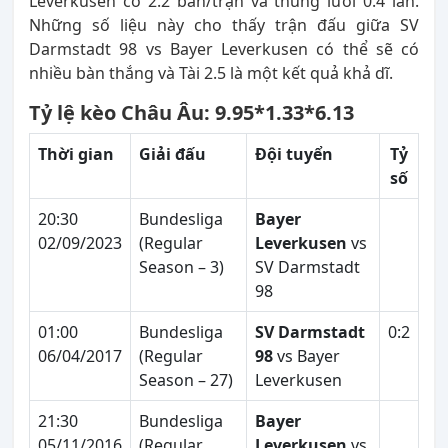
Leverkusen có 2.2 bàn/trận và thủng lưới 0.4 lần.
Những số liệu này cho thấy trận đấu giữa SV
Darmstadt 98 vs Bayer Leverkusen có thể sẽ có
nhiều bàn thắng và Tài 2.5 là một kết quả khả dĩ.
Tỷ lệ kèo Châu Âu: 9.95*1.33*6.13
Thời gian
Giải đấu
Đội tuyển
Tỷ
số
20:30
Bundesliga
Bayer
02/09/2023
(Regular
Leverkusen
vs
Season – 3)
SV Darmstadt
98
01:00
Bundesliga
SV Darmstadt
0:2
06/04/2017
(Regular
98
vs Bayer
Season – 27)
Leverkusen
21:30
Bundesliga
Bayer
05/11/2016
(Regular
Leverkusen
vs