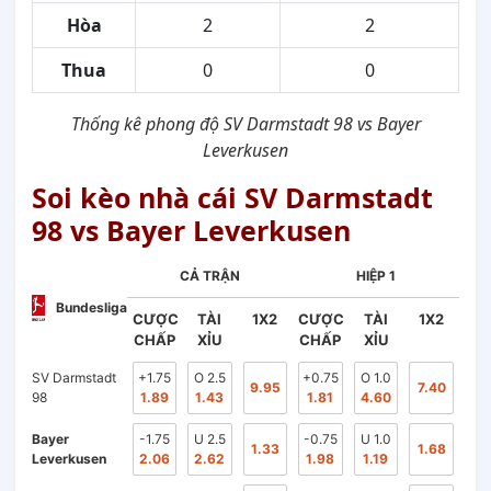
Hòa
2
2
Thua
0
0
Thống kê phong độ SV Darmstadt 98 vs Bayer
Leverkusen
Soi kèo nhà cái SV Darmstadt
98 vs Bayer Leverkusen
CẢ TRẬN
HIỆP 1
Bundesliga
CƯỢC
TÀI
1X2
CƯỢC
TÀI
1X2
CHẤP
XỈU
CHẤP
XỈU
SV Darmstadt
+1.75
O 2.5
+0.75
O 1.0
9.95
7.40
98
1.89
1.43
1.81
4.60
Bayer
-1.75
U 2.5
-0.75
U 1.0
1.33
1.68
Leverkusen
2.06
2.62
1.98
1.19