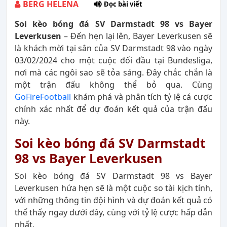
BERG HELENA
Đọc bài viết
Soi kèo bóng đá SV Darmstadt 98 vs Bayer
Leverkusen
– Đến hẹn lại lên, Bayer Leverkusen sẽ
là khách mời tại sân của SV Darmstadt 98 vào ngày
03/02/2024 cho một cuộc đối đầu tại Bundesliga,
nơi mà các ngôi sao sẽ tỏa sáng. Đây chắc chắn là
một trận đấu không thể bỏ qua. Cùng
GoFireFootball
khám phá và phân tích tỷ lệ cá cược
chính xác nhất để dự đoán kết quả của trận đấu
này.
Soi kèo bóng đá SV Darmstadt
98 vs Bayer Leverkusen
Soi kèo bóng đá SV Darmstadt 98 vs Bayer
Leverkusen hứa hẹn sẽ là một cuộc so tài kịch tính,
với những thông tin đội hình và dự đoán kết quả có
thể thấy ngay dưới đây, cùng với tỷ lệ cược hấp dẫn
nhất.