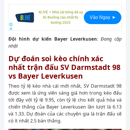
8LIVE ⚡️ Nhà cái bóng đá uy
Vào Ngay
➤
tín thưởng cao nhất thị
trường 2023
Đội hình dự kiến Bayer Leverkusen
:
Đang cập
nhật
Dự đoán soi kèo chính xác
nhất trận đấu SV Darmstadt 98
vs Bayer Leverkusen
Theo tỷ lệ kèo nhà cái mới nhất, SV Darmstadt 98
được xem là ứng viên sáng giá hơn trong kèo đấu
tới đây với tỷ lệ 9.95, còn tỷ lệ cho kết quả hòa và
chiến thắng của Bayer Leverkusen lần lượt là 6.13
và 1.33. Dự đoán của các chuyên gia là trận đấu sẽ
có ít nhất 2.5 bàn thắng.