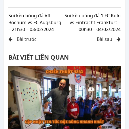
Soi kèo bóng đá Vfl
Soi kèo bóng đá 1.FC Köln
Bochum vs FC Augsburg
vs Eintracht Frankfurt –
– 21h30 – 03/02/2024
00h30 – 04/02/2024
Bài trước
Bài sau
BÀI VIẾT LIÊN QUAN