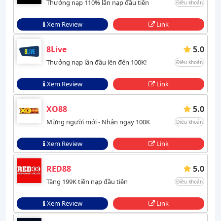
Thưởng nạp 110% lần nạp đầu tiên
Điều khoản
Xem Review
Link
8Live
5.0
Thưởng nạp lần đầu lên đến 100K!
Điều khoản
Xem Review
Link
XO88
5.0
Mừng người mới - Nhận ngay 100K
Điều khoản
Xem Review
Link
RED88
5.0
Tặng 199K tiền nạp đầu tiên
Điều khoản
Xem Review
Link