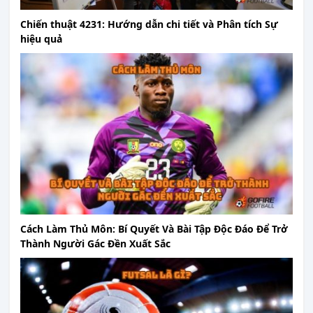
Chiến thuật 4231: Hướng dẫn chi tiết và Phân tích Sự
hiệu quả
Cách Làm Thủ Môn: Bí Quyết Và Bài Tập Độc Đáo Để Trở
Thành Người Gác Đền Xuất Sắc