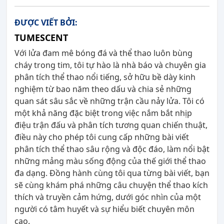
ĐƯỢC VIẾT BỞI:
TUMESCENT
Với lửa đam mê bóng đá và thể thao luôn bùng
cháy trong tim, tôi tự hào là nhà báo và chuyên gia
phân tích thể thao nổi tiếng, sở hữu bề dày kinh
nghiệm từ bao năm theo dấu và chia sẻ những
quan sát sâu sắc về những trận cầu nảy lửa. Tôi có
một khả năng đặc biệt trong việc nắm bắt nhịp
điệu trận đấu và phân tích tương quan chiến thuật,
điều này cho phép tôi cung cấp những bài viết
phân tích thể thao sâu rộng và độc đáo, làm nổi bật
những mảng màu sống động của thế giới thể thao
đa dạng. Đồng hành cùng tôi qua từng bài viết, bạn
sẽ cùng khám phá những câu chuyện thể thao kích
thích và truyền cảm hứng, dưới góc nhìn của một
người có tâm huyết và sự hiểu biết chuyên môn
cao.