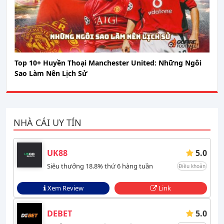
Top 10+ Huyền Thoại Manchester United: Những Ngôi
Sao Làm Nên Lịch Sử
NHÀ CÁI UY TÍN
UK88
5.0
Siêu thưởng 18.8% thứ 6 hàng tuần
Điều khoản
Xem Review
Link
DEBET
5.0