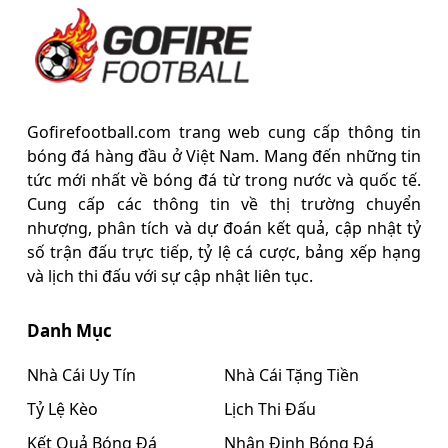
Gofirefootball.com trang web cung cấp thông tin
bóng đá hàng đầu ở Việt Nam. Mang đến những tin
tức mới nhất về bóng đá từ trong nước và quốc tế.
Cung cấp các thông tin về thị trường chuyển
nhượng, phân tích và dự đoán kết quả, cập nhật tỷ
số trận đấu trực tiếp, tỷ lệ cá cược, bảng xếp hạng
và lịch thi đấu với sự cập nhật liên tục.
Danh Mục
Nhà Cái Uy Tín
Nhà Cái Tặng Tiền
Tỷ Lệ Kèo
Lịch Thi Đấu
Kết Quả Bóng Đá
Nhận Định Bóng Đá