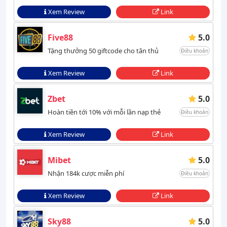
Xem Review
Link
Five88
5.0
Tặng thưởng 50 giftcode cho tân thủ
Điều khoản
Xem Review
Link
Zbet
5.0
Hoàn tiền tới 10% với mỗi lần nạp thẻ
Điều khoản
Xem Review
Link
Mibet
5.0
Nhận 184k cược miễn phí
Điều khoản
Xem Review
Link
Sky88
5.0