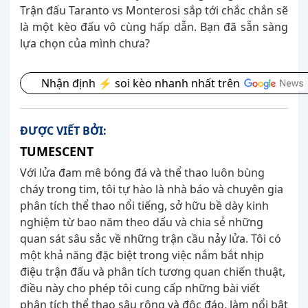
Trận đấu Taranto vs Monterosi sắp tới chắc chắn sẽ
là một kèo đấu vô cùng hấp dẫn. Bạn đã sẵn sàng
lựa chọn của mình chưa?
Nhận định ⚡ soi kèo nhanh nhất trên
ĐƯỢC VIẾT BỞI:
TUMESCENT
Với lửa đam mê bóng đá và thể thao luôn bùng
cháy trong tim, tôi tự hào là nhà báo và chuyên gia
phân tích thể thao nổi tiếng, sở hữu bề dày kinh
nghiệm từ bao năm theo dấu và chia sẻ những
quan sát sâu sắc về những trận cầu nảy lửa. Tôi có
một khả năng đặc biệt trong việc nắm bắt nhịp
điệu trận đấu và phân tích tương quan chiến thuật,
điều này cho phép tôi cung cấp những bài viết
phân tích thể thao sâu rộng và độc đáo, làm nổi bật