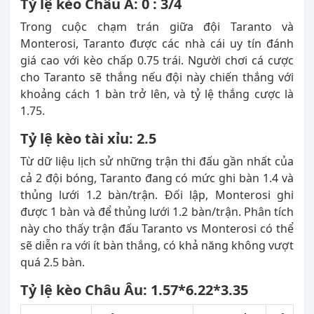
Tỷ lệ kèo Châu Á: 0 : 3/4
Trong cuộc chạm trán giữa đội Taranto và
Monterosi, Taranto được các nhà cái uy tín đánh
giá cao với kèo chấp 0.75 trái. Người chơi cá cược
cho Taranto sẽ thắng nếu đội này chiến thắng với
khoảng cách 1 bàn trở lên, và tỷ lệ thắng cược là
1.75.
Tỷ lệ kèo tài xỉu: 2.5
Từ dữ liệu lịch sử những trận thi đấu gần nhất của
cả 2 đội bóng, Taranto đang có mức ghi bàn 1.4 và
thủng lưới 1.2 bàn/trận. Đối lập, Monterosi ghi
được 1 bàn và để thủng lưới 1.2 bàn/trận. Phân tích
này cho thấy trận đấu Taranto vs Monterosi có thể
sẽ diễn ra với ít bàn thắng, có khả năng không vượt
quá 2.5 bàn.
Tỷ lệ kèo Châu Âu: 1.57*6.22*3.35