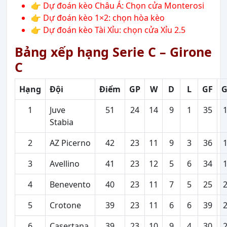
👉 Dự đoán kèo Châu Á: Chọn cửa Monterosi
👉 Dự đoán kèo 1×2: chọn hòa kèo
👉 Dự đoán kèo Tài Xỉu: chọn cửa Xỉu 2.5
Bảng xếp hạng Serie C – Girone
C
Hạng
Đội
Điểm
GP
W
D
L
GF
1
Juve
51
24
14
9
1
35
Stabia
2
AZ Picerno
42
23
11
9
3
36
3
Avellino
41
23
12
5
6
34
4
Benevento
40
23
11
7
5
25
5
Crotone
39
23
11
6
6
39
6
Casertana
39
23
10
9
4
30