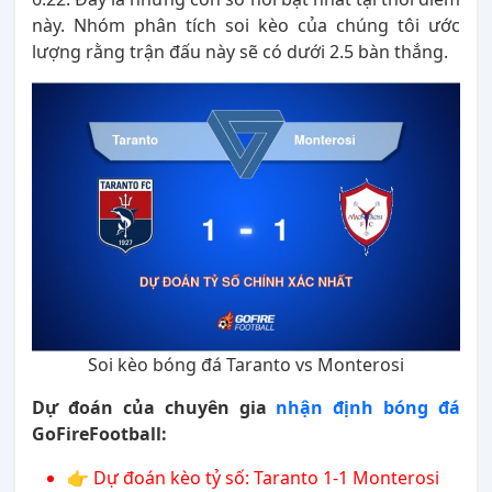
này. Nhóm phân tích soi kèo của chúng tôi ước
lượng rằng trận đấu này sẽ có dưới 2.5 bàn thắng.
Soi kèo bóng đá Taranto vs Monterosi
Dự đoán của chuyên gia
nhận định bóng đá
GoFireFootball:
👉 Dự đoán kèo tỷ số: Taranto 1-1 Monterosi