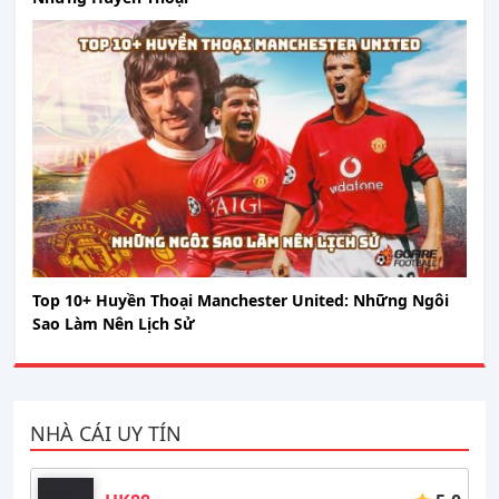
Top 10+ Huyền Thoại Manchester United: Những Ngôi
Sao Làm Nên Lịch Sử
NHÀ CÁI UY TÍN