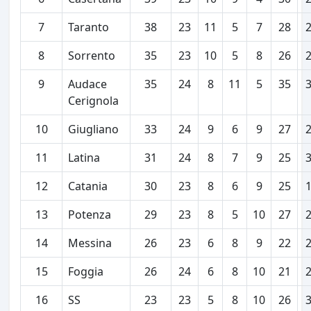
7
Taranto
38
23
11
5
7
28
8
Sorrento
35
23
10
5
8
26
9
Audace
35
24
8
11
5
35
Cerignola
10
Giugliano
33
24
9
6
9
27
11
Latina
31
24
8
7
9
25
12
Catania
30
23
8
6
9
25
13
Potenza
29
23
8
5
10
27
14
Messina
26
23
6
8
9
22
15
Foggia
26
24
6
8
10
21
16
SS
23
23
5
8
10
26