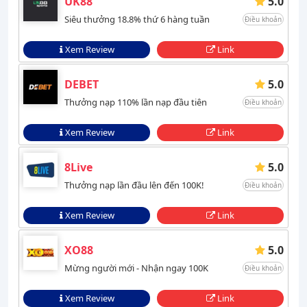
UK88
5.0
Siêu thưởng 18.8% thứ 6 hàng tuần
Điều khoản
Xem Review
Link
DEBET
5.0
Thưởng nạp 110% lần nạp đầu tiên
Điều khoản
Xem Review
Link
8Live
5.0
Thưởng nạp lần đầu lên đến 100K!
Điều khoản
Xem Review
Link
XO88
5.0
Mừng người mới - Nhận ngay 100K
Điều khoản
Xem Review
Link