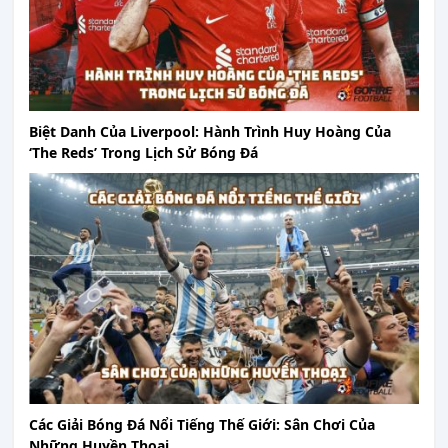
Biệt Danh Của Liverpool: Hành Trình Huy Hoàng Của
‘The Reds’ Trong Lịch Sử Bóng Đá
Các Giải Bóng Đá Nổi Tiếng Thế Giới: Sân Chơi Của
Những Huyền Thoại