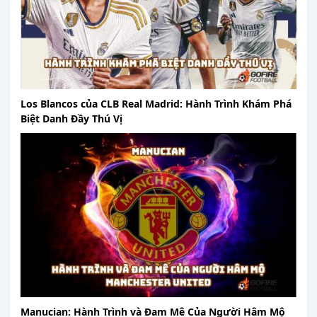
Los Blancos của CLB Real Madrid: Hành Trình Khám Phá
Biệt Danh Đầy Thú Vị
Manucian: Hành Trình và Đam Mê Của Người Hâm Mộ