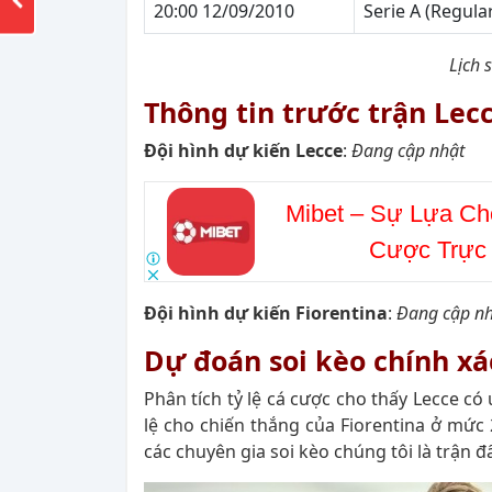
20:00 12/09/2010
Serie A (Regula
Lịch 
Thông tin trước trận Lecc
Đội hình dự kiến Lecce
:
Đang cập nhật
Mibet – Sự Lựa C
Cược Trực 
Đội hình dự kiến Fiorentina
:
Đang cập n
Dự đoán soi kèo chính xá
Phân tích tỷ lệ cá cược cho thấy Lecce có ư
lệ cho chiến thắng của Fiorentina ở mức 
các chuyên gia soi kèo chúng tôi là trận đ