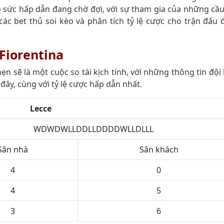
ọ sức hấp dẫn đang chờ đợi, với sự tham gia của những cầ
c bet thủ soi kèo và phân tích tỷ lệ cược cho trận đấu 
 Fiorentina
ẹn sẽ là một cuộc so tài kịch tính, với những thông tin đội
đây, cùng với tỷ lệ cược hấp dẫn nhất.
Lecce
WDWDWLLDDLLDDDDWLLDLLL
Sân nhà
Sân khách
4
0
4
5
3
6