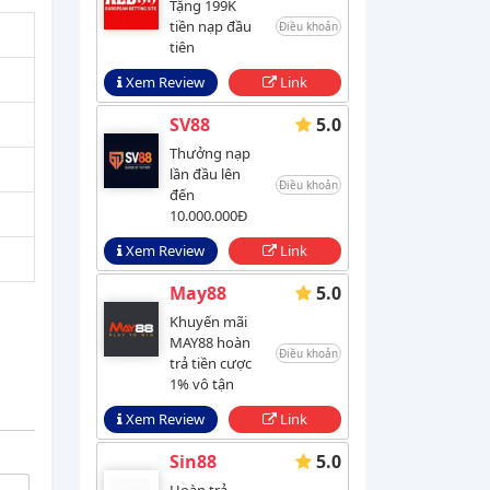
Tặng 199K
tiền nạp đầu
Điều khoản
tiên
Xem Review
Link
SV88
5.0
Thưởng nạp
lần đầu lên
Điều khoản
đến
10.000.000Đ
Xem Review
Link
May88
5.0
Khuyến mãi
MAY88 hoàn
Điều khoản
trả tiền cược
1% vô tận
Xem Review
Link
Sin88
5.0