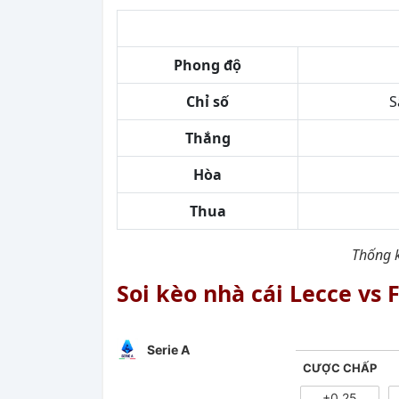
Phong độ
Chỉ số
S
Thắng
Hòa
Thua
Thống k
Soi kèo nhà cái Lecce vs 
Serie A
CƯỢC CHẤP
+0.25