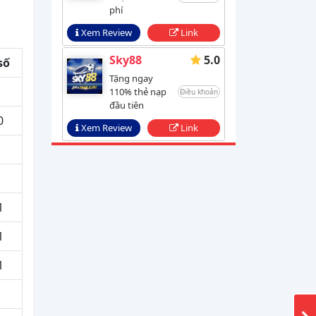
phí
Xem Review
Link
Sky88
5.0
số
Tặng ngay
110% thẻ nạp
Điều khoản
đầu tiên
0
Xem Review
Link
1
1
1