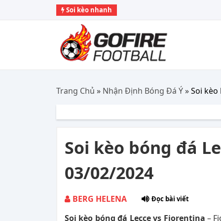
Soi kèo nhanh
Trang Chủ
»
Nhận Định Bóng Đá Ý
»
Soi kèo
Soi kèo bóng đá Le
03/02/2024
BERG HELENA
Đọc bài viết
Soi kèo bóng đá Lecce vs Fiorentina
– F