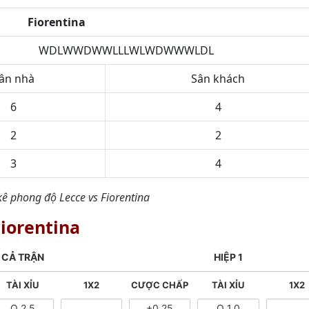
Fiorentina
WDLWWDWWLLLWLWDWWWLDL
ân nhà
Sân khách
6
4
2
2
3
4
ê phong độ Lecce vs Fiorentina
Fiorentina
CẢ TRẬN
HIỆP 1
TÀI XỈU
1X2
CƯỢC CHẤP
TÀI XỈU
1X2
O 2.5
+0.25
O 1.0